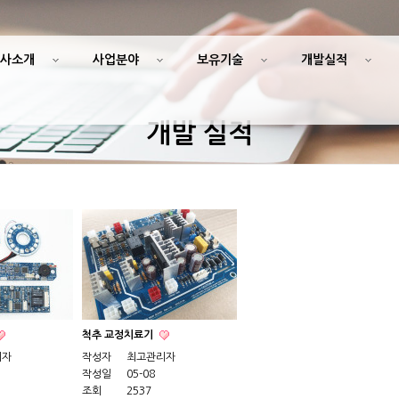
사소개
사업분야
보유기술
개발실적
개발 실적
척추 교정치료기
리자
작성자
최고관리자
작성일
05-08
조회
2537