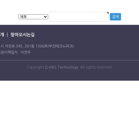
개
찾아오시는길
도 부천시 석천로 345, 301동 1306호(부천테크노파크)
정보관리책임자 : 이연우
Copyright ©
H&S Technology.
All rights reserved.